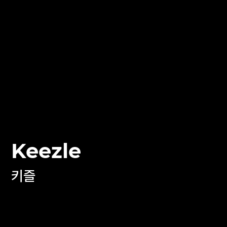
Keezle
키즐